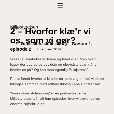
Miljøstyrelsen
2 – Hvorfor klæ’r vi
os, som vi gør?
Sæson 1,
Vores store stofmisbrug
episode 2
7. februar 2024
Vores tøj symboliserer hvem og hvad vi er. Men hvad
ligger der bag vores bevidste og ubevidste valg, når vi
klæder os på? Og kan man egentlig få tøjstress?
For at forstå hvorfor vi klæder os, som vi gør, skal vi på en
tidsrejse sammen med adfærdsbiolog Lene Christensen.
’Vores store stofmisbrug’ er en podcastserie fra
Miljøstyrelsen på i alt fem episoder, hvor vi trevler vores
enorme tøjforbrug op.