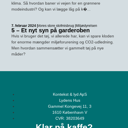
klima. Så hvordan baner vi vejen for en grønnere
modeindustri? Og kan vi lægge låg på k�...
7. februar 2024 |
Vores store stofmisbrug |
Miljøstyrelsen
5 – Et nyt syn på garderoben
Hvis vi bruger det tøj, vi allerede har, kan vi spare kloden
for enorme mængder miljøforurening og CO2-udledning.
Men hvordan sammensætter vi gammelt tøj på nye
måder?
Kontekst & lyd ApS
Lydens Hus
Gammel Kongevej 11, 3
1610 København V
CVR: 38203649
Klar på kaffe?