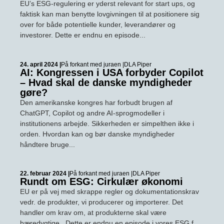
EU’s ESG-regulering er yderst relevant for start ups, og
faktisk kan man benytte lovgivningen til at positionere sig
over for både potentielle kunder, leverandører og
investorer. Dette er endnu en episode...
24. april 2024 |
På forkant med juraen |
DLA Piper
AI: Kongressen i USA forbyder Copilot
– Hvad skal de danske myndigheder
gøre?
Den amerikanske kongres har forbudt brugen af
ChatGPT, Copilot og andre AI-sprogmodeller i
institutionens arbejde. Sikkerheden er simpelthen ikke i
orden. Hvordan kan og bør danske myndigheder
håndtere bruge...
22. februar 2024 |
På forkant med juraen |
DLA Piper
Rundt om ESG: Cirkulær økonomi
EU er på vej med skrappe regler og dokumentationskrav
vedr. de produkter, vi producerer og importerer. Det
handler om krav om, at produkterne skal være
bæredygtige. Dette er endnu en episode i vores ESG f...